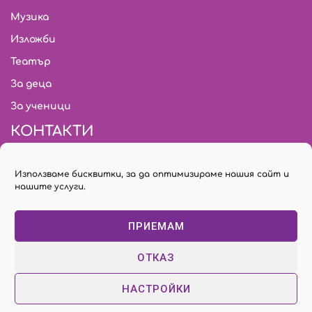
Музика
Изложби
Театър
За деца
За ученици
КОНТАКТИ
citymark.bg@gmail.com
Използваме бисквитки, за да оптимизираме нашия сайт и
02/ 931 03 18
нашите услуги.
Билети: 02/ 955 74 78
ПРИЕМАМ
София, бул. “Янко Сакъзов” № 30
ОТКАЗ
НАСТРОЙКИ
© Copyright City Mark Art Center. | Всички права запазени
Политика за поверителност