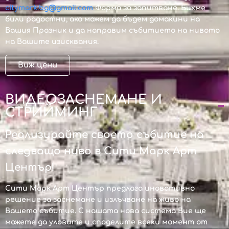
citymark.bg@gmail.com
Форма за запитване. Бихме
били радостни, ако можем да бъдем домакини на
Вашия Празник и да направим събитието на нивото
на Вашите изисквания.
Виж цени
ВИДЕОЗАСНЕМАНЕ И
СТРИЙМИНГ
Реализирайте своето събитие на
следващо ниво в Сити Марк Арт
Център!
Сити Марк Арт Център предлага иновативно
решение за заснемане и излъчване на живо на
Вашето събитие. С нашата нова система Вие ще
можете да уловите и споделите всеки момент от