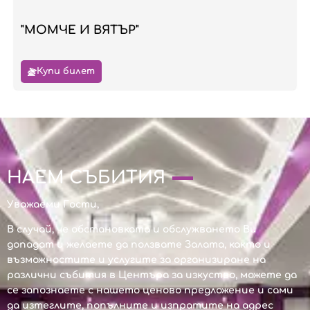
"МОМЧЕ И ВЯТЪР"
Купи билет
НАЕМ СЪБИТИЯ
Уважаеми Гости,
В случай, че обстановката и обслужването Ви
допадат и желаете да ползвате Залата, както и
възможностите и услугите за организиране на
различни събития в Центъра за изкуство, можете да
се запознаете с нашето ценово предложение и сами
да изтеглите, попълните и изпратите на адрес