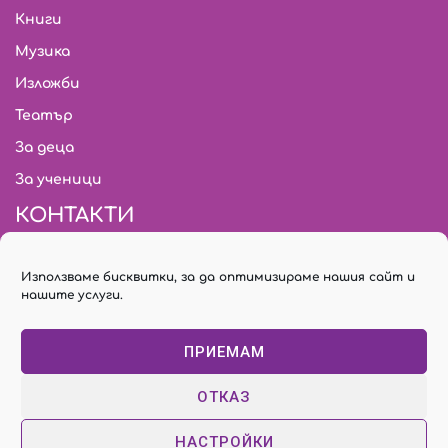
Книги
Музика
Изложби
Театър
За деца
За ученици
КОНТАКТИ
citymark.bg@gmail.com
Използваме бисквитки, за да оптимизираме нашия сайт и
02/ 931 03 18
нашите услуги.
Билети: 02/ 955 74 78
ПРИЕМАМ
София, бул. “Янко Сакъзов” № 30
ОТКАЗ
НАСТРОЙКИ