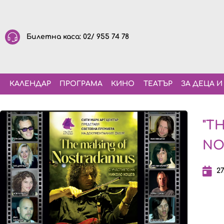
Билетна каса: 02/ 955 74 78
КАЛЕНДАР
ПРОГРАМА
КИНО
ТЕАТЪР
ЗА ДЕЦА И
"T
NO
27