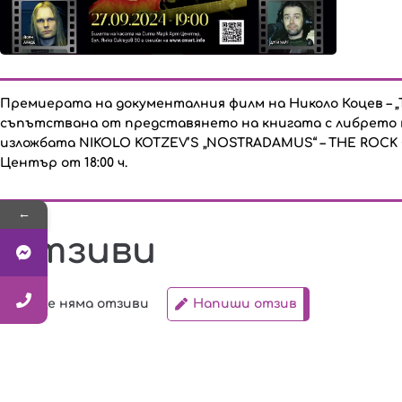
Премиерата на документалния филм на Николо Коцев –
съпътствана от представянето на книгата с либрето 
изложбата NIKOLO KOTZEV’S „NOSTRADAMUS“ – THE ROCK
Център от 18:00 ч.
←
Отзиви
Все още няма отзиви
Напиши отзив