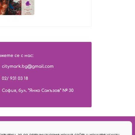
жете се с нас:
citymark.bg@gmail.com
02/ 931 03 18
София, бул. “Янко Сакъзов” № 30
сквитки, за да оптимизираме нашия сайт и нашите услуги.