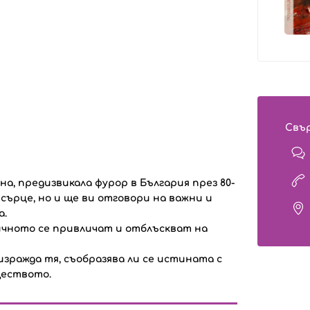
Свър
а, предизвикала фурор в България през 80-
 сърце, но и ще ви отговори на важни и
а.
ичното се привличат и отблъскват на
изражда тя, съобразява ли се истината с
ществото.