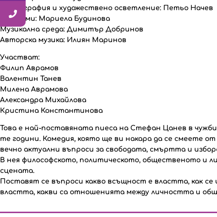
Сценография и художествено осветление: Петьо Начев
Костюми: Мариела Будинова
Музикална среда: Димитър Добринов
Авторска музика: Илиян Маринов
Участват:
Филип Аврамов
Валентин Танев
Милена Аврамова
Александра Михайлова
Кристина Константинова
Това е най-поставяната пиеса на Стефан Цанев в чужбин
те години. Комедия, която ще ви накара да се смеете от
вечно актуални въпроси за свободата, смъртта и избор
В нея философското, политическото, общественото и л
сцената.
Поставят се въпроси какво всъщност е властта, как се 
властта, какви са отношенията между личността и об