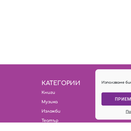
КАТЕГОРИИ
Използваме би
Книги
ПРИЕ
Музика
Изложби
По
Театър
За деца