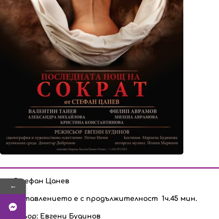
от Стефан Цанев
←
Представлението е с продължителност 1ч.45 мин.
Режисьор: Евгени Будинов