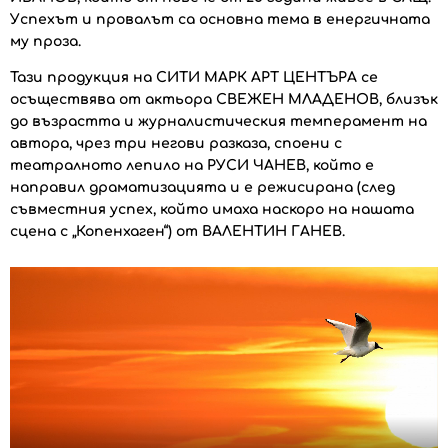
Успехът и провалът са основна тема в енергичната
му проза.
Тази продукция на СИТИ МАРК АРТ ЦЕНТЪРА се
осъществява от актьора СВЕЖЕН МЛАДЕНОВ, близък
до възрастта и журналистическия темперамент на
автора, чрез три негови разказа, споени с
театралното лепило на РУСИ ЧАНЕВ, който е
направил драматизацията и е режисирана (след
съвместния успех, който имаха наскоро на нашата
сцена с „Копенхаген“) от ВАЛЕНТИН ГАНЕВ.