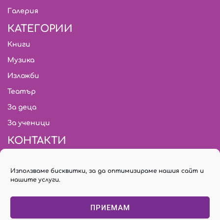
Галерия
КАТЕГОРИИ
Книги
Музика
Изложби
Театър
За деца
За ученици
КОНТАКТИ
citymark.bg@gmail.com
Използваме бисквитки, за да оптимизираме нашия сайт и
02/ 931 03 18
нашите услуги.
Билети: 02/ 955 74 78
ПРИЕМАМ
София, бул. “Янко Сакъзов” № 30