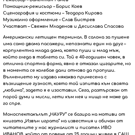
Помощник-режисьор – Борис Коев
Сценография и костюми – Теодора Кирова
Музикално оформление – Слав Бистрев
Участват – Свежен Младенов и Десислава Спасова
Американски летищен терминал. В салона за пушене
има само двама пасажери, непознати един на друг –
корпулентна млада дама, която пуши и млад мъж,
който гледа в таблета си. Той е 40-годишен човек, в
отлична спортна форма, явно е отказал цигарите, но
в момента се колебае дали отново да пропуши.
Вълнението му издава някаква примесена с
възхищение гузност, която той изпитва към своята
„любима“, задето я е изоставил. Сега, разтърсван от
порой думи и мисли, лети към нея и нищо не може да
го спре.
Моноспектакълът „НАУРУ“ се базира на мотиви от
книгата „Извън играта“ на известния и обичан от
читателите у нас журналист и писател ИВО
ИВАНОВ, който от повече от 25 години живее в САЩ.