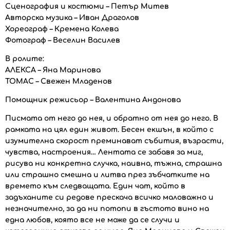
Сценография и костюми – Петър Митев
Авторска музика – Иван Драголов
Хореограф – Кремена Колева
Фотограф – Веселин Василев
В ролите:
АЛЕКСА – Яна Маринова
ТОМАС – Свежен Младенов
Помощник режисьор – Валентина Андонова
Писмата от него до нея, и обратно от нея до него. В
рамката на цял един живот. Бесен екшън, в който с
изумителна скорост преминават събития, възрасти,
чувства, настроения… Лентата се забавя за миг,
рисува ни конкретна случка, наивна, тъжна, страшна
или страшно смешна и литва през зъбчатките на
времето към следващата. Един чат, който в
задъханите си редове прескача всичко маловажно и
незначително, за да ни потопи в гъстото вино на
една любов, която все не може да се случи и