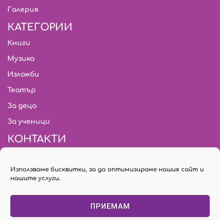
Галерия
КАТЕГОРИИ
Книги
Музика
Изложби
Театър
За деца
За ученици
КОНТАКТИ
citymark.bg@gmail.com
Използваме бисквитки, за да оптимизираме нашия сайт и
02/ 931 03 18
нашите услуги.
Билети: 02/ 955 74 78
ПРИЕМАМ
София, бул. “Янко Сакъзов” № 30