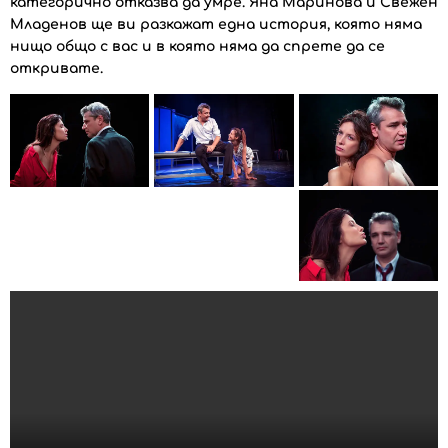
категорично отказва да умре. Яна Маринова и Свежен
Младенов ще ви разкажат една история, която няма
нищо общо с вас и в която няма да спрете да се
откривате.